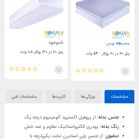
ناموجود
650,000
تومان
پنل 60 در 120 روکار 108 وات
پنل 60 در 60 روکار - 54 وات
مشخصات
ویژگی‌ها
کاربردها
مشخصات فنی
جنس بدنه:
از پروفیل اکسترود آلومینیوم درجه یک
رنگ بدنه:
پودری الکترواستاتیک مقاوم و ضد خش
دیفیوزر
: از جنس پلی استایرن تخت یکپپارچه با