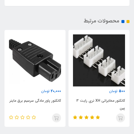
محصولات مرتبط
20,000
500
تومان
تومان
کانکتور مخابراتی XH نری رایت 3
کانکتور پاور مادگی سرسیم برق ماینر
پین