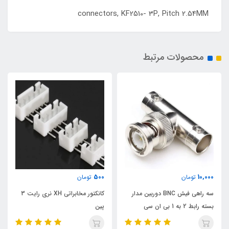
connectors, KF2510- 3P, Pitch 2.54MM
محصولات مرتبط
500
10,000
تومان
تومان
سه راهی فیش BNC دوربین مدار
کانکتور مخابراتی XH نری رایت 3
بسته رابط 2 به 1 بی ان سی
پین