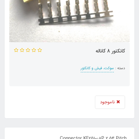
کانکتور 8 کاناله
دسته :
سوکت، فیش و کانکتور
ناموجود
Connector KF2510-8P 2.54 Pitch