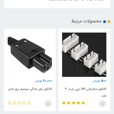
محصولات مرتبط
20,000
500
تومان
تومان
کانکتور مخابراتی XH نری رایت 3
کانکتور پاور مادگی سرسیم برق ماینر
پین