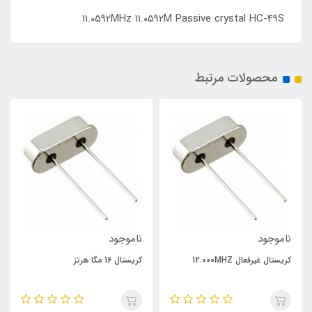
11.0592MHz 11.0592M Passive crystal HC-49S
محصولات مرتبط
ناموجود
ناموجود
کریستال غیرفعال 12.000MHZ
کریستال 16 مگا هرتز