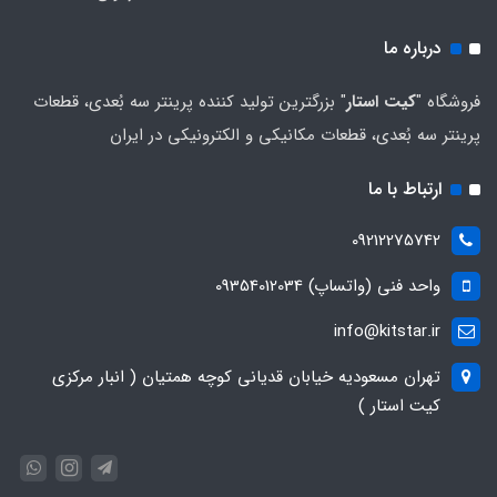
درباره ما
فروشگاه "
کیت استار
" بزرگترین تولید کننده پرینتر سه بُعدی، قطعات
پرینتر سه بُعدی، قطعات مکانیکی و الکترونیکی در ایران
ارتباط با ما
09212275742
واحد فنی (واتساپ) 09354012034
info@kitstar.ir
تهران مسعودیه خیابان قدیانی کوچه همتیان ( انبار مرکزی
کیت استار )