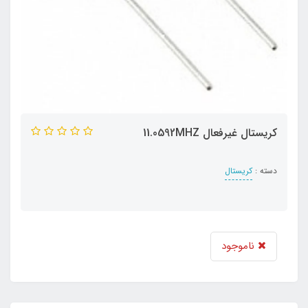
کریستال غیرفعال 11.0592MHZ
دسته :
کریستال
ناموجود