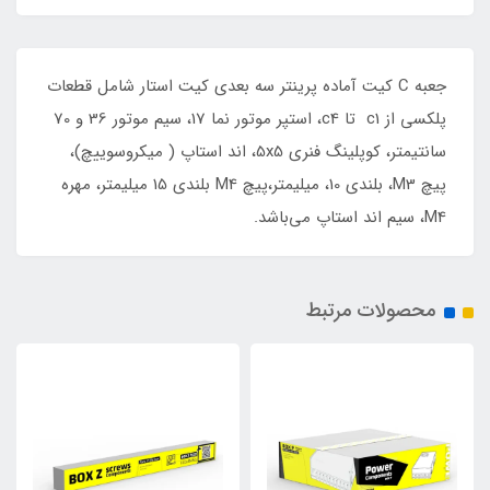
جعبه C کیت آماده پرینتر سه بعدی کیت استار شامل قطعات
پلکسی از c1 تا c4، استپر موتور نما 17، سیم موتور 36 و 70
سانتیمتر، کوپلینگ فنری 5x5، اند استاپ ( میکروسوییچ)،
پیچ M3، بلندی 10، میلیمتر،پیچ M4 بلندی 15 میلیمتر، مهره
M4، سیم اند استاپ می‌باشد.
محصولات مرتبط