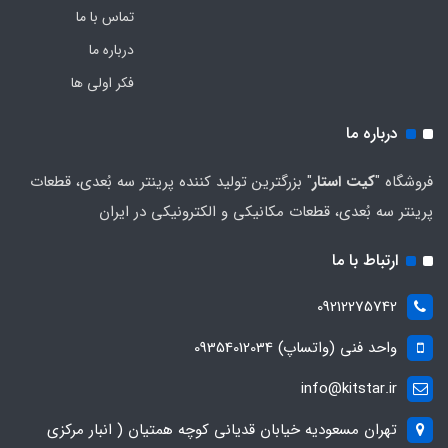
تماس با ما
درباره ما
فکر اولی ها
درباره ما
فروشگاه "
کیت استار
" بزرگترین تولید کننده پرینتر سه بُعدی، قطعات
پرینتر سه بُعدی، قطعات مکانیکی و الکترونیکی در ایران
ارتباط با ما
09212275742
واحد فنی (واتساپ) 09354012034
info@kitstar.ir
تهران مسعودیه خیابان قدیانی کوچه همتیان ( انبار مرکزی