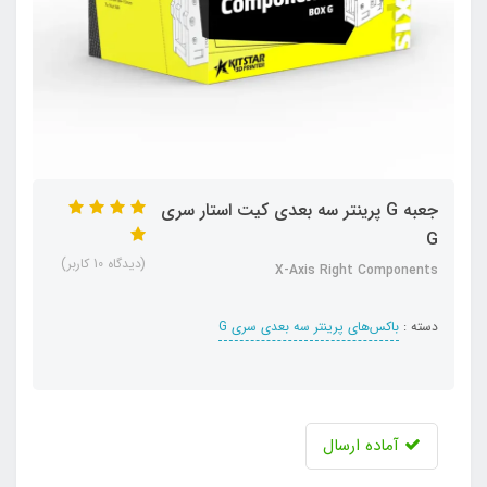
جعبه G پرینتر سه بعدی کیت استار سری
G
(دیدگاه 10 کاربر)
X-Axis Right Components
دسته :
باکس‌های پرینتر سه بعدی سری G
آماده ارسال