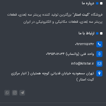
درباره ما
فروشگاه "
کیت استار
" بزرگترین تولید کننده پرینتر سه بُعدی، قطعات
پرینتر سه بُعدی، قطعات مکانیکی و الکترونیکی در ایران
ارتباط با ما
09212275742
واحد فنی (واتساپ) 09354012034
info@kitstar.ir
تهران مسعودیه خیابان قدیانی کوچه همتیان ( انبار مرکزی
کیت استار )