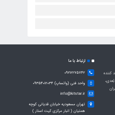
ارتباط با ما
09212275742
د کننده
ُعدی،
واحد فنی (واتساپ) 09354012034
ران
info@kitstar.ir
تهران مسعودیه خیابان قدیانی کوچه
همتیان ( انبار مرکزی کیت استار )