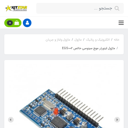
0
خانه
الکترونیک و رباتیک
ماژول
ماژول ولتاژ و جریان
ماژول اینورتر موج سینوسی خالص EGS002