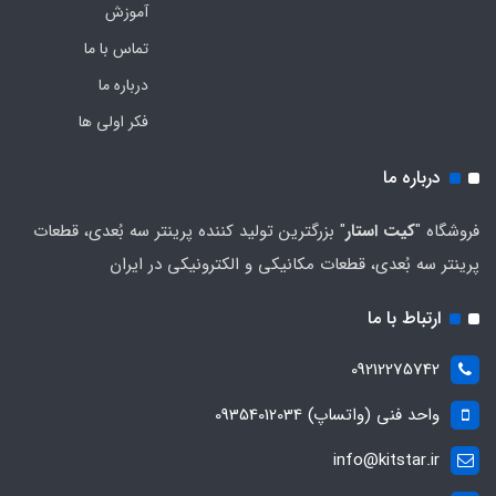
آموزش
تماس با ما
درباره ما
فکر اولی ها
درباره ما
فروشگاه "
کیت استار
" بزرگترین تولید کننده پرینتر سه بُعدی، قطعات
پرینتر سه بُعدی، قطعات مکانیکی و الکترونیکی در ایران
ارتباط با ما
09212275742
واحد فنی (واتساپ) 09354012034
info@kitstar.ir