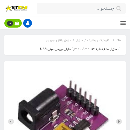
0
خانه
الکترونیک و رباتیک
ماژول
ماژول ولتاژ و جریان
ماژول منبع تغذیه Cjmcu Ams1117 دارای ورودی مینی USB