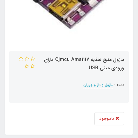
ماژول منبع تغذیه Cjmcu Ams1117 دارای
ورودی مینی USB
دسته :
ماژول ولتاژ و جریان
ناموجود