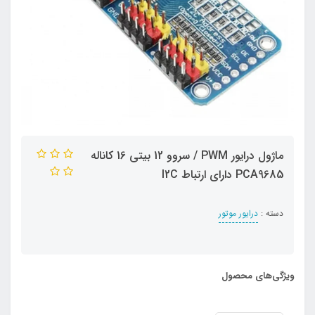
ماژول درایور PWM / سروو 12 بیتی 16 کاناله
PCA9685 دارای ارتباط I2C
دسته :
درایور موتور
ویژگی‌های محصول