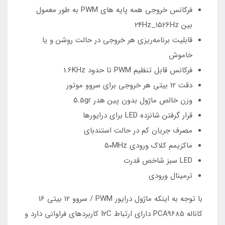
فرکانس خروجی همه پایه های PWM به طور معمول
بین 24Hz_1526Hz
قابلیت برنامه‌ریزی هر خروجی در حالت روشن و یا
خاموش
فرکانس قابل تنظیم PWM تا حدود 1.6KHz
دقت 12 بیتی هر خروجی برای سروو موتور
وزن خالص ماژول بدون پین هدر 5.5gr
قرار گرفتن شانزده LED برای درایور‌ها
مصرف جریان کم در حالت استندبای
ماکزیمم کلاک ورودی 50MHz
LED سبز شاخص قدرت
ترمینال ورودی
با توجه به اینکه ماژول درایور PWM / سروو 12 بیتی 16
کاناله PCA9685 دارای ارتباط I2C کاربرد‌های فراوانی دارد و