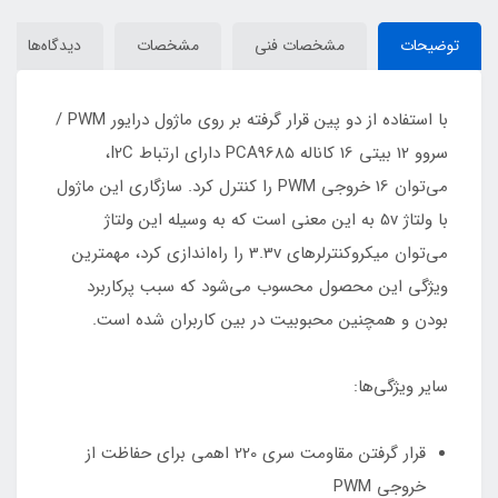
توضیحات
مشخصات فنی
مشخصات
دیدگاه‌ها
با استفاده از دو پین قرار گرفته بر روی ماژول درایور PWM /
سروو 12 بیتی 16 کاناله PCA9685 دارای ارتباط I2C،
می‌توان 16 خروجی PWM را کنترل کرد. سازگاری این ماژول
با ولتاژ 5v به این معنی است که به وسیله این ولتاژ
می‌توان میکروکنترلر‌های 3.3v را را‌ه‌اندازی کرد، مهمترین
ویژگی این محصول محسوب می‌شود که سبب پرکاربرد
بودن و همچنین محبوبیت در بین کاربران شده است.
سایر ویژگی‌ها:
قرار گرفتن مقاومت سری 220 اهمی برای حفاظت از
خروجی PWM