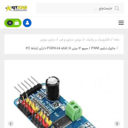
0
خانه
الکترونیک و رباتیک
موتور، درایور و فن
درایور موتور
ماژول درایور PWM / سروو 12 بیتی 16 کاناله PCA9685 دارای ارتباط I2C