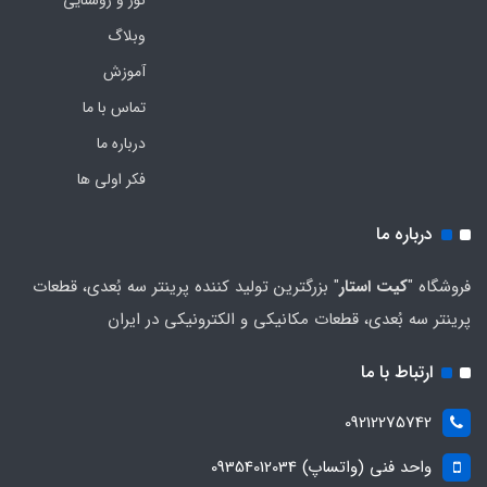
نور و روشنایی
وبلاگ
آموزش
تماس با ما
درباره ما
فکر اولی ها
درباره ما
فروشگاه "
کیت استار
" بزرگترین تولید کننده پرینتر سه بُعدی، قطعات
پرینتر سه بُعدی، قطعات مکانیکی و الکترونیکی در ایران
ارتباط با ما
09212275742
واحد فنی (واتساپ) 09354012034