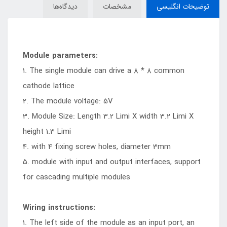
توضیحات انگلیسی
مشخصات
دیدگاه‌ها
Module parameters:
1. The single module can drive a 8 * 8 common
cathode lattice
2. The module voltage: 5V
3. Module Size: Length 3.2 Limi X width 3.2 Limi X
height 1.3 Limi
4. with 4 fixing screw holes, diameter 3mm
5. module with input and output interfaces, support
for cascading multiple modules
Wiring instructions:
1. The left side of the module as an input port, an