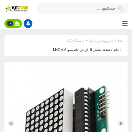
0
خانه
الکترونیک و رباتیک
نمایشگر LCD
ماژول صفحه نمایش ال ای دی ماتریسی MAX7219