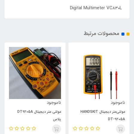
Digital Multimeter VC830L
محصولات مرتبط
ناموجود
ناموجود
مولتی‌متر دیجیتال HANDSKIT
مولتی متر دیجیتال DT9205A
DT-9205A
پلاس