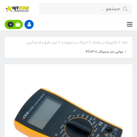
0
خانه
الکترونیک و رباتیک
ابزارآلات و تجهیزات
ابزار دقیق و اندازه گیری
مولتی متر دیجیتال VC830L