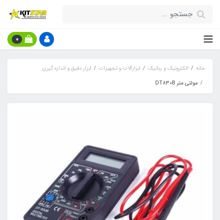
0
خانه
الکترونیک و رباتیک
ابزارآلات و تجهیزات
ابزار دقیق و اندازه گیری
مولتی متر DT830B