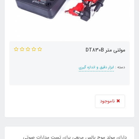
مولتی متر DT830B
دسته :
ابزار دقیق و اندازه گیری
ناموجود
دارای مولد موج پالس مربعی برای تست مدارات صوتی