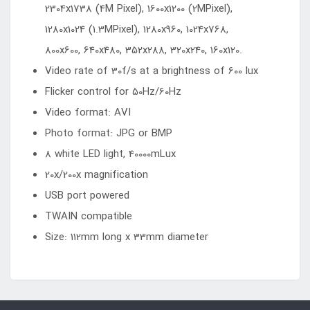
2304x1738 (4M Pixel), 1600x1200 (2MPixel),
1280x1024 (1.3MPixel), 1280x960, 1024x768,
800x600, 640x480, 352x288, 320x240, 160x120.
Video rate of 30f/s at a brightness of 600 lux
Flicker control for 50Hz/60Hz
Video format: AVI
Photo format: JPG or BMP
8 white LED light, 40000mLux
20x/200x magnification
USB port powered
TWAIN compatible
Size: 112mm long x 33mm diameter