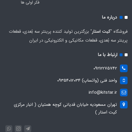
فکر اولی ها
درباره ما
فروشگاه "
کیت استار
" بزرگترین تولید کننده پرینتر سه بُعدی، قطعات
پرینتر سه بُعدی، قطعات مکانیکی و الکترونیکی در ایران
ارتباط با ما
09212275742
واحد فنی (واتساپ) 09354012034
info@kitstar.ir
تهران مسعودیه خیابان قدیانی کوچه همتیان ( انبار مرکزی
کیت استار )