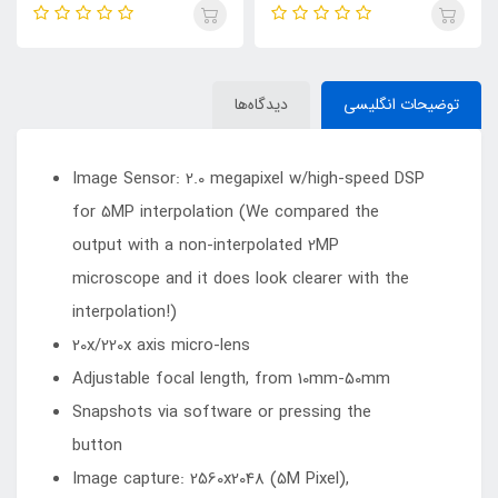
توضیحات انگلیسی
دیدگاه‌ها
Image Sensor: 2.0 megapixel w/high-speed DSP
for 5MP interpolation (We compared the
output with a non-interpolated 2MP
microscope and it does look clearer with the
interpolation!)
20x/220x axis micro-lens
Adjustable focal length, from 10mm-50mm
Snapshots via software or pressing the
button
Image capture: 2560x2048 (5M Pixel),