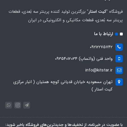
فروشگاه "
کیت استار
" بزرگترین تولید کننده پرینتر سه بُعدی، قطعات
پرینتر سه بُعدی، قطعات مکانیکی و الکترونیکی در ایران
ارتباط با ما
09212275742
واحد فنی (واتساپ) 09354012034
info@kitstar.ir
تهران مسعودیه خیابان قدیانی کوچه همتیان ( انبار مرکزی
کیت استار )
با عضویت در خبرنامه، از تخفیف‌ها و جدیدترین‌های فروشگاه باخبر شوید: