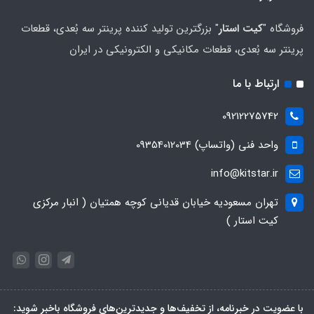
فروشگاه "
کیت استار
" بزرگترین تولید کننده پرینتر سه بُعدی، قطعات
پرینتر سه بُعدی، قطعات مکانیکی و الکترونیکی در ایران
ارتباط با ما
09212275742
واحد فنی (واتساپ) 09354012034
info@kitstar.ir
تهران مسعودیه خیابان قدیانی کوچه همتیان ( انبار مرکزی
کیت استار )
با عضویت در خبرنامه، از تخفیف‌ها و جدیدترین‌های فروشگاه باخبر شوید: