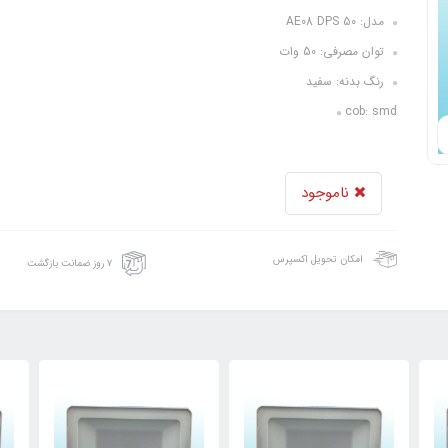
مدل: AE08 DPS 50
توان مصرفی: 50 وات
رنگ بدنه: سفید
cob: smd
ناموجود
امکان تحویل اکسپرس
۷ روز ضمانت بازگشت