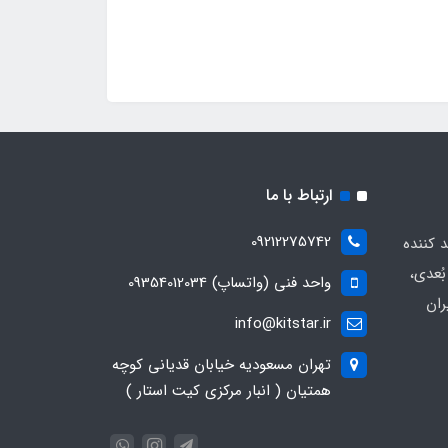
ارتباط با ما
09212275742
د کننده
ُعدی،
واحد فنی (واتساپ) 09354012034
ران
info@kitstar.ir
تهران مسعودیه خیابان قدیانی کوچه
همتیان ( انبار مرکزی کیت استار )