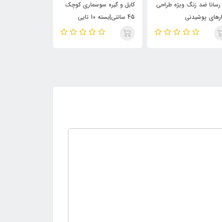
رسانا ضد زنگ ویژه طراحی
کابل و گیره سوسماری کوچک
کابل سیمی سروو 
ر‌های پوشیدنی
45 سانتی|بسته 10 تایی
سه تایی
(Wearable Conducti
Sewing Thre