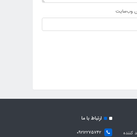
 وب‌سایت
ارتباط با ما
09212275742
د کننده