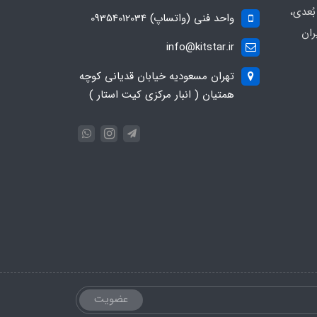
ُعدی،
واحد فنی (واتساپ) 09354012034
ران
info@kitstar.ir
تهران مسعودیه خیابان قدیانی کوچه
همتیان ( انبار مرکزی کیت استار )
عضویت