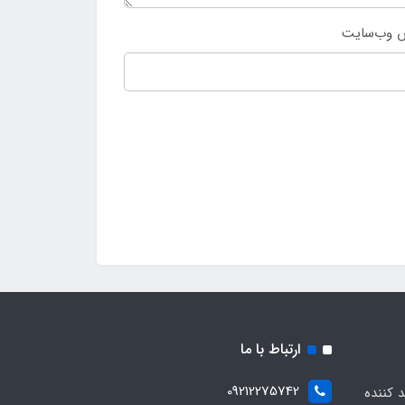
 وب‌سایت
ارتباط با ما
09212275742
د کننده