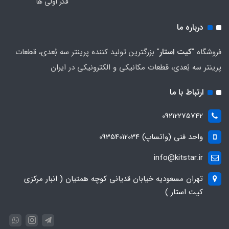
فکر اولی ها
درباره ما
فروشگاه "
کیت استار
" بزرگترین تولید کننده پرینتر سه بُعدی، قطعات
پرینتر سه بُعدی، قطعات مکانیکی و الکترونیکی در ایران
ارتباط با ما
09212275742
واحد فنی (واتساپ) 09354012034
info@kitstar.ir
تهران مسعودیه خیابان قدیانی کوچه همتیان ( انبار مرکزی
کیت استار )