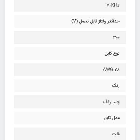
170KHz
حداکثر ولتاژ قابل تحمل (V)
300
نوع کابل
28 AWG
رنگ
چند رنگ
مدل کابل
فلت