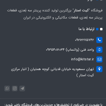
فروشگاه "
کیت استار
" بزرگترین تولید کننده پرینتر سه بُعدی، قطعات
پرینتر سه بُعدی، قطعات مکانیکی و الکترونیکی در ایران
ارتباط با ما
09212275742
واحد فنی (واتساپ) 09354012034
info@kitstar.ir
تهران مسعودیه خیابان قدیانی کوچه همتیان ( انبار مرکزی
کیت استار )
با عضویت در خبرنامه، از تخفیف‌ها و جدیدترین‌های فروشگاه باخبر شوید: