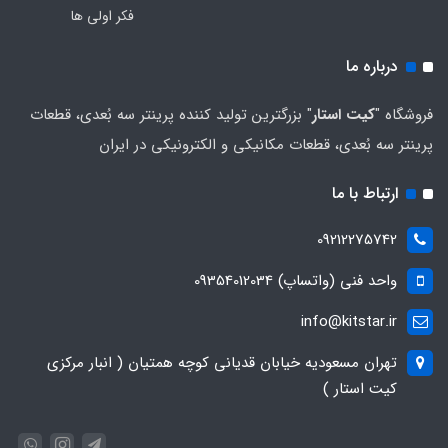
فکر اولی ها
درباره ما
فروشگاه "
کیت استار
" بزرگترین تولید کننده پرینتر سه بُعدی، قطعات
پرینتر سه بُعدی، قطعات مکانیکی و الکترونیکی در ایران
ارتباط با ما
09212275742
واحد فنی (واتساپ) 09354012034
info@kitstar.ir
تهران مسعودیه خیابان قدیانی کوچه همتیان ( انبار مرکزی
کیت استار )